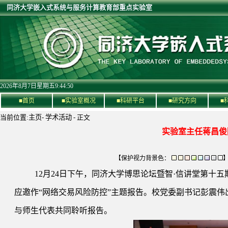
同济大学嵌入式系统与服务计算教育部重点实验室
2026年8月7日星期五9:44:51
■首页
■实验室概况
■科研平台
■研究方向
■
当前位置:
主页
-
学术活动
- 正文
实验室主任蒋昌俊
【保护视力背景色：
12月24日下午，同济大学博思论坛暨智·信讲堂第十
应邀作“网络交易风险防控”主题报告。校党委副书记彭震
与师生代表共同聆听报告。