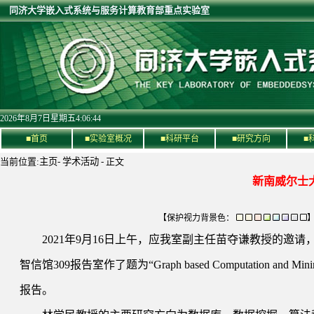
同济大学嵌入式系统与服务计算教育部重点实验室
2026年8月7日星期五4:06:44
■首页
■实验室概况
■科研平台
■研究方向
■
当前位置:
主页
-
学术活动
- 正文
新南威尔士
【保护视力背景色：
2021年9月16日上午，应我室副主任苗夺谦教授的邀请，澳大
智信馆309报告室作了题为“Graph based Computation and Min
报告。