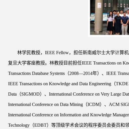
林学民教授，IEEE Fellow，担任新南威尔士大
复旦大学客座教授。林教授目前担任IEEE Transactions on Kno
Transactions Database Systems（2008—2014年）、IEEE Tra
IEEE Transactions on Knowledge and Data Engineer
Data（SIGMOD）、International Conference on Very Large D
International Conference on Data Mining（ICDM）、ACM S
International Conference on Information and Knowledge Mana
Technology（EDBT）等顶级学术会议的程序委员会委员和领